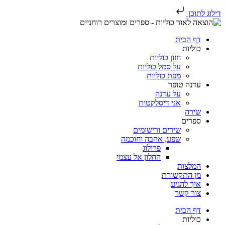
דילוג לתוכן
דף הבית
כוליות
חזון כוליות
על סמל כוליות
מפת כוליות
עדנה טופר
על עדנה
אני דיסלקטית
שירה
ספרים
שירים ורישומים
שפע, אהבה וחוכמה
פרולוג
החלון אל עצמי
המלצות
מן התקשורת
איך להגיע
צור קשר
דף הבית
כוליות